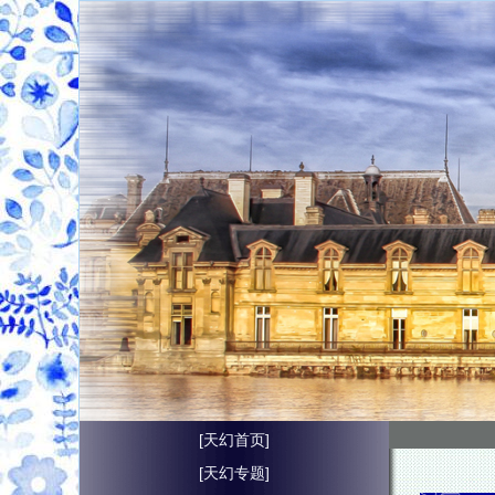
[天幻首页]
[天幻专题]