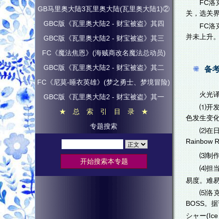
FC
GB马里奥大陆3瓦里奥大陆(瓦里奥大陆1)②
关，选关界
GBC版《瓦里奥大陆2 - 财宝被盗》其四
FC
并未上升
GBC版《瓦里奥大陆2 - 财宝被盗》其三
FC《魔法焦恩》(海贼商改名魔法总动员)
GBC版《瓦里奥大陆2 - 财宝被盗》其二
备
FC《尼莫-睡衣英雄》(梦之勇士、梦境冒险)
火光译
GBC版《瓦里奥大陆2 - 财宝被盗》其一
⑴开发
★ 总 索 引 目 录 ★
色发生变化
专题搜索
⑵在日
Rainbo
⑶制
⑷担
易度。难
⑸洛
BOSS。
シャー(I