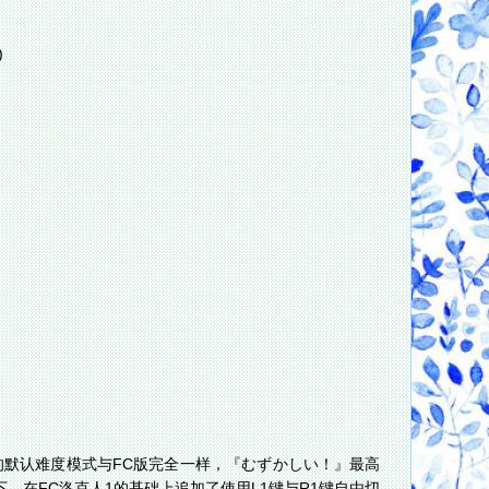
)
de)』的默认难度模式与FC版完全一样，『むずかしい！』最高
模式下，在FC洛克人1的基础上追加了使用L1键与R1键自由切