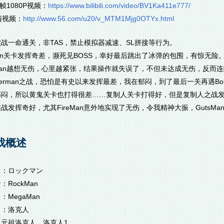
0帧1080P视频：
https://www.bilibili.com/video/BV1Ka411e777/
清视频：
http://www.56.com/u20/v_MTM1Mjg0OTYx.html
战一命通关，非TAS，禁止模拟器减速、SL拼接等行为。
Man关卡发挥奇差，濒死见BOSS，幸好最后跳出了冰弹的包围，有惊无险
eMan越想无伤，心里越紧张，结果操作就失误了，不但未达成无伤，反而
berman之战，恐怕是有史以来发挥最差，我在郁闷，到了最后一关再遇Bo
郁闷，所以黄鬼关卡也打得很差……复制人关卡打得好，但是复制人之战
战发挥奇好，尤其FireMan意外地实现了无伤，令我精神大振，Guts
戏概述
名：ロックマン
：RockMan
：MegaMan
名：洛克人
：元祖洛克人、洛克人1