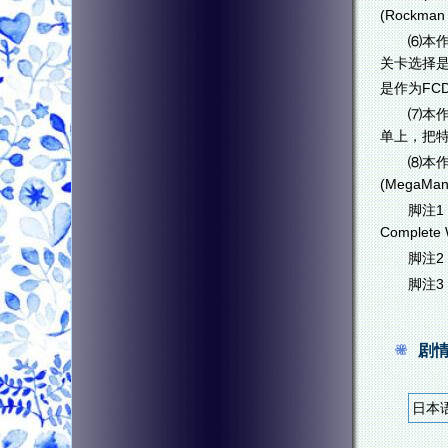
(Rockm
⑹本
关卡选择
是作为FC
⑺本作
单上，把特殊
⑻本
(MegaM
脚注1
Complet
脚注2：
脚注3
剧
日本语