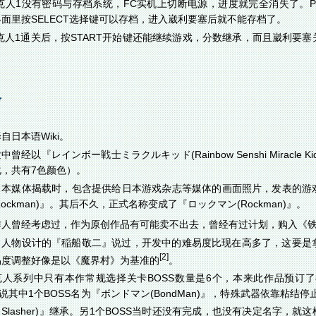
洛克人1没有密码与存档系统，FC实机上切断电源，进度就完全消失了。
面里按SELECT选择键可以存档，进入崴利要塞后就不能存档了。
洛克人1通关后，按START开始键还能继续游戏，分数继承，而且崴利要
。
考
自日本语Wiki。
中曾经以『レインボー戦士ミラクルキッド(Rainbow Senshi Mirac
，共有7色颜色）。
本媒体揭载时，包含提供给日本游戏杂志等媒体的画面照片，发表的游戏名称
w Rockman)』。其后不久，正式名称变成了『ロックマン(Rockman)』。
作人曾经考虑过，作为原创作品有可能卖不出去，曾经有过计划，购入《
当人物设计的『稲船敬二』说过，开发中的难易度比现在高多了，这要是
[2]
易度调整好像是以《魔界村》为基准的
。
克人系列中只有本作常规选择关卡BOSS数量是6个，本来此作品预订了
据说其中1个BOSS名为『ボンドマン(BondMan)』，特殊武器依靠粘结
ce Slasher)』继承。另1个BOSS当时还没有完成，也没有决定名字，就