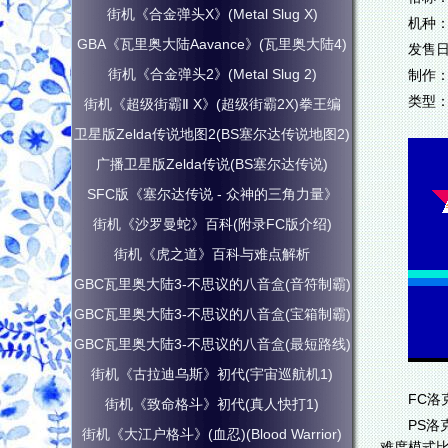
街机《合金弹头X》(Metal Slug X)
机种：
GBA《瓦里奥大陆Aavance》(瓦里奥大陆4)
发售日
街机《合金弹头2》(Metal Slug 2)
制作：
类型：
街机《超级街霸Ⅱ X》(超级街霸2X)拳王编
卫星版Zelda传说地图2(BS塞尔达传说地图2)
广播卫星版Zelda传说(BS塞尔达传说)
SFC版《塞尔达传说 - 众神的三角力量》
街机《沙罗曼蛇》百科(附录FC版介绍)
街机《虎之道》百科与难点解析
GBC瓦里奥大陆3-不思议的八音盒(音符制霸)
GBC瓦里奥大陆3-不思议的八音盒(宝箱制霸)
GBC瓦里奥大陆3-不思议的八音盒(最短路线)
街机《古拉迪乌斯》初代(宇宙巡航机1)
FC洛
街机《致命格斗》初代(真人快打1)
PS洛
街机《大江户格斗》(血忍)(Blood Warrior)
难度模式比