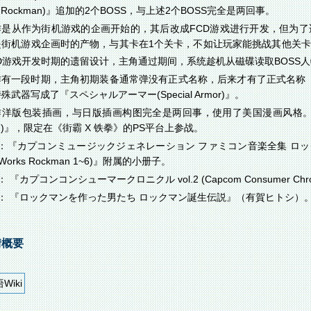
an Rockman)』追加的2个BOSS，与上述2个BOSS完全是两回事。
作是从作为街机游戏的企画开始的，其后改成FCD游戏进行开发，但为了
是街机游戏企画时的产物，与其卡在1个关卡，不如让玩家能挑战其他关卡
D游戏开发时期的遗留设计，主角通过期间，系统趁机从磁碟读取BOSS
有一段时期，主角初期装备通常弹没有正式名称，后来才有了正式名称『ロック
武器写成了『スペシャルアーマー(Special Armor)』。
作洋版包装插画，与日版插画构图完全是两回事，使用了美国漫画风格
an)』，限定在《街霸 X 铁拳》的PS平台上参战。
：『カプコンミュージックジェネレーション ファミコン音楽全集 ロックマン1~6 (Cap
e Works Rockman 1~6)』附属的小册子。
 『カプコンコンシューマークロニクル vol.2 (Capcom Consumer Chronic
： 『ロックマンを作った男たち ロックマン誕生伝説』（有賀ヒトシ）
情概要
Wiki