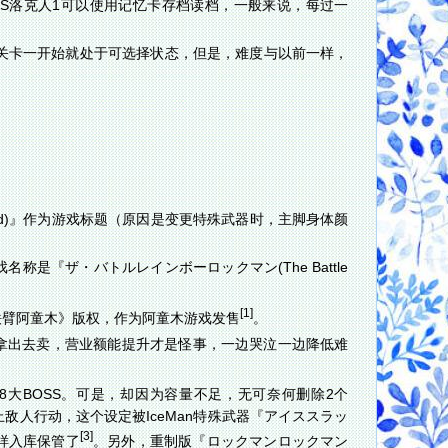
PS洛克人1可以使用记忆卡存档读档，一般来说，每过一
塞关卡一开始就处于可选择状态，但是，难度与以前一样，
le Kid)』作为游戏标题（原因是变更特殊武器时，主脚身体颜
是『ザ・バトルレインボーロックマン(The Battle
[1]
铁臂阿童木》版权，作为阿童木游戏发售
。
拿出去卖，营业额能提升才是怪事，一边哭泣一边降低难
8大BOSS。可是，却因为容量不足，无可奈何删除2个
停止敌人行动，这个设定被IceMan特殊武器『アイススラッ
[3]
这样入库保管了
。另外，重制版『ロックマンロックマン