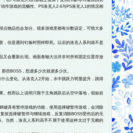
作游戏的流畅性。PS洛克人2-6与PS洛克人1的情况相
得点物品也会加分。很多游戏里都有分数设定，可惜大多
害，但是遇到钉板时照样即死。以后的洛克人系列就不是
品又会重新出现。画面卷轴大法并非对所有固定位置存放
，那些BOSS，想虐多少次就虐多少次。
有什么变化。从洛克人2开始，水中跳跃力明显提升，跳得
果。然而以上说明只限于主角跳跃后从空中落地，假如岩
T选择键具有暂停游戏的功能，使用选择键暂停游戏，会消除
反复按选择键暂停与继续游戏，反复消除BOSS受伤后的无
SS。当然，洛克人系列高手不屑于使用这种太过于无赖的