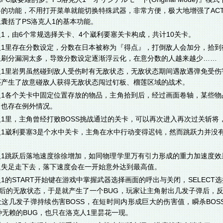
的功能，不用打开菜单就能切换特殊武器，非常方便，极大地增强了ACT动
囊括了PS洛克人1的基本功能。
1，由6个常规选择关卡、4个崴利要塞关卡构成，共计10关卡。
人1里存在分数设定，分数在日本被称为『得点』，打倒敌人会加分，拾到
限刷分漏洞太多，导致分数设定逐渐浮云化，在意分数的人越来越少……
人1里岩男虽然碰到敌人受伤时有无敌状态，无敌状态期间遇敌遇弹免受伤
还产生了故意碰敌人获得无敌状态闯过钉板、榴莲区域的战术。
人1各个关卡中固定位置存放的物品，主角拾到后，经过画面卷轴，某些物
，也存在例外情况。
1里，主角曾经打败BOSS挑战通过的关卡，可以再次进入再次过关斩将
人1崴利要塞3是个水中关卡，主角在水中行动变得迟钝，然而跳跃力并没
人1跳跃后落地速度徐徐增加，如同物理学里万有引力形成的重力加速度效
边失足走下去，落下速度会在一开始意外达到最高值。
1的START开始键在游戏中掌握武器选择画面的呼出与关闭，SELEC
伤后的无敌状态，于是就产生了一个BUG，玩家让主角射出几发子弹后，
让这几发子弹持续伤害BOSS，在短时间内形成巨大的伤害值，瞬杀BO
种无赖的BUG，也只在洛克人1里昙花一现。