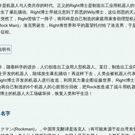
X年是机器人与人类共存的时代。正义的Right博士是制造出工业用机器
生了暴乱骚动。Right博士早就注意到了邪恶的Wily博士，这位邪恶
突然了，Right苦恼了一阵子，将同样是自己制造的家庭用家务助理型机器
Rock Man)』洛克男诞生，Right将世界和平的愿望托付给了洛克
了征程。
说明书
X年，随着科学的进步，人们创造出工业用人型机器人。某日，制造出工业用
士开发的机器人，陆续发生暴乱骚动！再这样下去，人类会被机器人代表！
ight博士开发的机器人进行改造，利用其力量企图征服世界。Right博
将自己制造的6个机器人的心脏部分回收，把Rock改造成了战斗用机器人R
ly博士的机器人大工场破坏掉，恢复人类和平生活！
角名字
クマン(Rockman)』，中国常见翻译是洛克人（有可能来源于在台湾发售