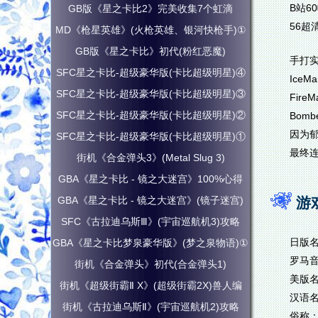
B站6
GB版《星之卡比2》完美收集7个虹滴
56超
MD《枪星英雄》(火枪英雄、银河快枪手)①
GB版《星之卡比》初代(粉红恶魔)
手打实
SFC星之卡比-超级豪华版(卡比超级明星)④
Ice
SFC星之卡比-超级豪华版(卡比超级明星)③
Fir
SFC星之卡比-超级豪华版(卡比超级明星)②
Bom
因为
SFC星之卡比-超级豪华版(卡比超级明星)①
最终连
街机《合金弹头3》(Metal Slug 3)
GBA《星之卡比 - 镜之大迷宫》100%心得
GBA《星之卡比 - 镜之大迷宫》(镜子迷宫)
游
SFC《古拉迪乌斯Ⅲ》(宇宙巡航机3)攻略
日版
GBA《星之卡比梦泉豪华版》(梦之泉物语)①
罗马音
街机《合金弹头》初代(合金弹头1)
美版名
街机《超级街霸Ⅱ X》(超级街霸2X)兽人编
汉语
街机《古拉迪乌斯Ⅱ》(宇宙巡航机2)攻略
俗称