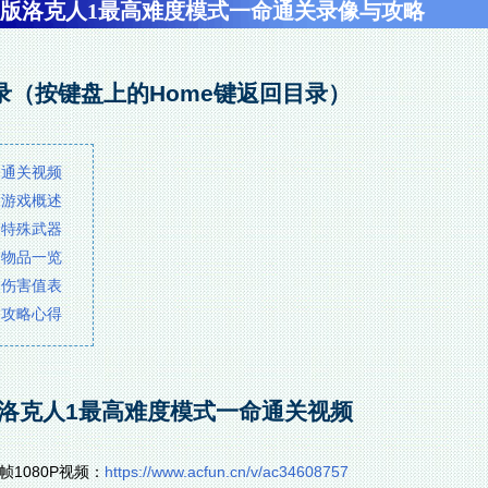
S版洛克人1最高难度模式一命通关录像与攻略
录（按键盘上的Home键返回目录）
 通关视频
 游戏概述
 特殊武器
 物品一览
 伤害值表
 攻略心得
S洛克人1最高难度模式一命通关视频
0帧1080P视频：
https://www.acfun.cn/v/ac34608757