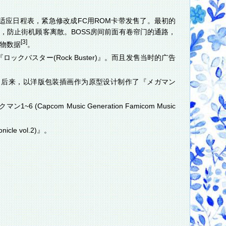
适应日程表，紧急修改成FC用ROM卡带发售了。最初的
，防止街机顾客离散。BOSS房间前面有卷帘门的通路，
[3]
人物数据
。
バスター(Rock Buster)』。而且发售当时的广告
。后来，以洋版包装插画作为原型设计制作了『メガマン
com Music Generation Famicom Music
le vol.2)』。
。