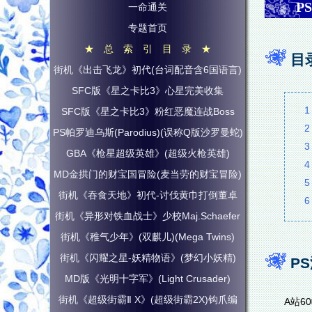
P
一命通关
专题首页
★ 总 索 引 目 录 ★
目
街机《出击飞龙》初代(台词配音含6国语言)
SFC版《星之卡比3》心星完美收集
1
SFC版《星之卡比3》粉红恶魔连战Boss
2
PS帕罗迪乌斯(Parodius)(误称Q版沙罗曼蛇)
3
GBA《枪星超级英雄》(超级火枪英雄)
4
MD金拱门的财宝国冒险(麦当劳的财宝冒险)
5
街机《吞食天地》初代-讨伐黄巾打倒董卓
6
街机《异形对铁血战士》少校Maj.Schaefer
街机《稚气少年》(双麒儿)(Mega Twins)
街机《闪耀之星-妖精物语》(梦幻小妖精)
P
MD版《光明十字军》(Light Crusader)
街机《超级街霸Ⅱ X》(超级街霸2X)钩爪编
A站6