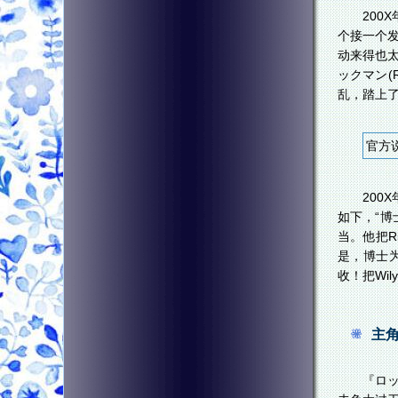
200
个接一个发
动来得也太
ックマン(
乱，踏上
官方
200
如下，“博
当。他把R
是，博士为
收！把Wi
主
『ロッ