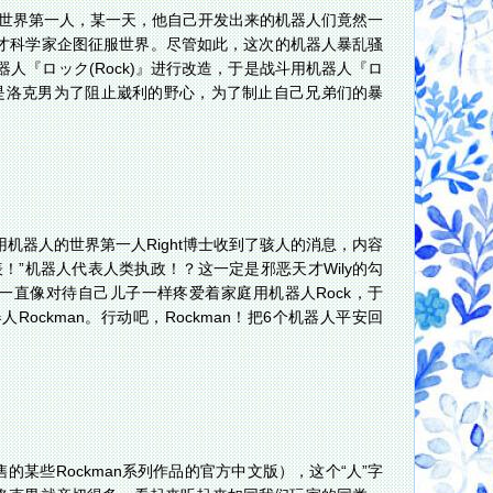
人的世界第一人，某一天，他自己开发出来的机器人们竟然一
的天才科学家企图征服世界。尽管如此，这次的机器人暴乱骚
人『ロック(Rock)』进行改造，于是战斗用机器人『ロ
男，于是洛克男为了阻止崴利的野心，为了制止自己兄弟们的暴
机器人的世界第一人Right博士收到了骇人的消息，内容
”机器人代表人类执政！？这一定是邪恶天才Wily的勾
士一直像对待自己儿子一样疼爱着家庭用机器人Rock，于
ockman。行动吧，Rockman！把6个机器人平安回
的某些Rockman系列作品的官方中文版），这个“人”字