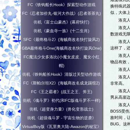
FC《铁钩船长Hook》探索型动作游戏
换特殊武器
似，大体上
FC《忍者加价丸-银河大作战》(忍者茶茶丸)
洛克人
街机《富士山豪杰》(幕府快打)
洛克
街机《豪血寺一族》(十二生肖)
数游戏无
SFC《最终格斗2》(海贼商改名快打旋风2)
洛克
这样了，
GBA最终格斗One(海贼商改名快打旋风One)
洛克
FC魔法少女多洛比(小魔女皮皮、魔女小红
物品有效
帽)
洛克人
街机《铁钩船长Hook》清版过关型动作游戏
洛克
FC《斯帕尔坦X2》(海贼商改名成龙踢馆2)
非常高。
洛克
FC《王之霸者》(战王之王、斧王)
男从高崖
街机《魂斗罗》初代(和FC版魂斗罗不一样)
洛克人
街机《超变身力量》(兽化变形战士)
BOSS受
敌时间，
街机《超级魂斗罗 - 宇宙生物的逆袭》
BUG。这
VirtualBoy版《瓦里奥大陆-Awazon的秘宝》