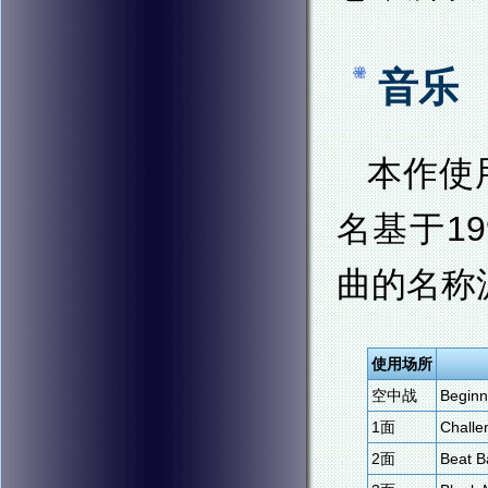
音乐
本作使
名基于19
曲的名称源自
使用场所
空中战
Beginn
1面
Challe
2面
Beat B