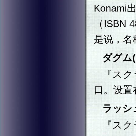
Konami
（ISBN
是说，名称
ダグム(
『スクラ
口。设置
ラッシュ
『スク