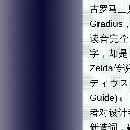
古罗马士
G
r
adiu
读音完全
字，却是
Zelda
ディウスポー
Guide
者对设计
新造词，碰