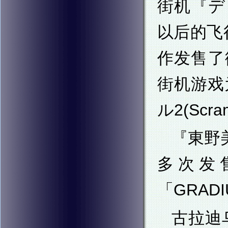
街机『デ
以后的飞
作发售了
街机游戏
ル2(Scra
『東野
多次发售，
「GRADIU
古拉迪