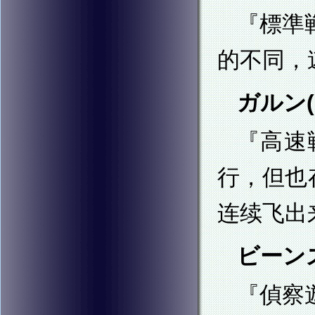
『標準
的不同，
ガルン(G
『高速
行，但也
连续飞出
ビーンズ(
『偵察