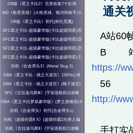
GB版《星之卡比2》完美收集7个虹滴
通关
MD《枪星英雄》(火枪英雄、银河快枪手)①
GB版《星之卡比》初代(粉红恶魔)
SFC星之卡比-超级豪华版(卡比超级明星)④
A站60
SFC星之卡比-超级豪华版(卡比超级明星)③
SFC星之卡比-超级豪华版(卡比超级明星)②
B
SFC星之卡比-超级豪华版(卡比超级明星)①
https://w
街机《合金弹头3》(Metal Slug 3)
GBA《星之卡比 - 镜之大迷宫》100%心得
GBA《星之卡比 - 镜之大迷宫》(镜子迷宫)
SFC《古拉迪乌斯Ⅲ》(宇宙巡航机3)攻略
http://w
GBA《星之卡比梦泉豪华版》(梦之泉物语)①
街机《合金弹头》初代(合金弹头1)
街机《超级街霸Ⅱ X》(超级街霸2X)兽人编
手打实
街机《古拉迪乌斯Ⅱ》(宇宙巡航机2)攻略