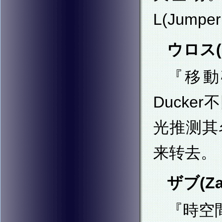
L(Jumpe
ウロス(U
『移動
Duck
光推测其
来转去。
ザブ(Za
『時空