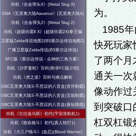
街机《合金弹头X》(Metal Slug X)
为。
GBA《瓦里奥大陆Aavance》(瓦里奥大陆4)
街机《合金弹头2》(Metal Slug 2)
198
街机《超级街霸Ⅱ X》(超级街霸2X)拳王编
卫星版Zelda传说地图2(BS塞尔达传说地图2)
快死玩家
广播卫星版Zelda传说(BS塞尔达传说)
了两个月
SFC版《塞尔达传说 - 众神的三角力量》
街机《沙罗曼蛇》百科(附录FC版介绍)
通关一次
街机《虎之道》百科与难点解析
GBC瓦里奥大陆3-不思议的八音盒(音符制霸)
像动作过
GBC瓦里奥大陆3-不思议的八音盒(宝箱制霸)
到突破口
GBC瓦里奥大陆3-不思议的八音盒(最短路线)
街机《古拉迪乌斯》初代(宇宙巡航机1)
杠双杠锻
街机《致命格斗》初代(真人快打1)
街机《大江户格斗》(血忍)(Blood Warrior)