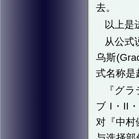
去。
以上是
从公式
乌斯(G
式名称是超
『グラ
ブ I・II
对『中村
与选择部件