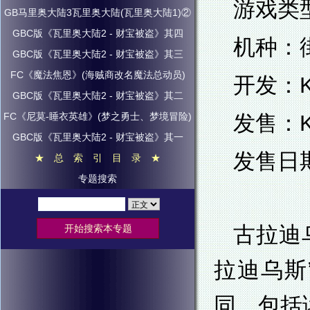
游戏类
GB马里奥大陆3瓦里奥大陆(瓦里奥大陆1)②
GBC版《瓦里奥大陆2 - 财宝被盗》其四
机种：街机
GBC版《瓦里奥大陆2 - 财宝被盗》其三
FC《魔法焦恩》(海贼商改名魔法总动员)
开发：K
GBC版《瓦里奥大陆2 - 财宝被盗》其二
FC《尼莫-睡衣英雄》(梦之勇士、梦境冒险)
发售：K
GBC版《瓦里奥大陆2 - 财宝被盗》其一
发售日期
★ 总 索 引 目 录 ★
专题搜索
古拉迪
拉迪乌斯
同，包括