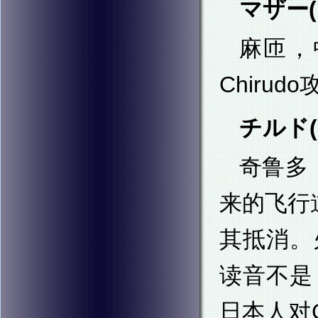
マザー(M
麻匝，
Chiru
チルド(C
奇鲁多
来的飞行
其抵消。火
读音不是
日本人对C