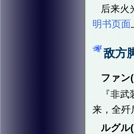
后来火光在
明书页面
敌方
ファン(
『非武
来，全歼后掉
ルグル(R