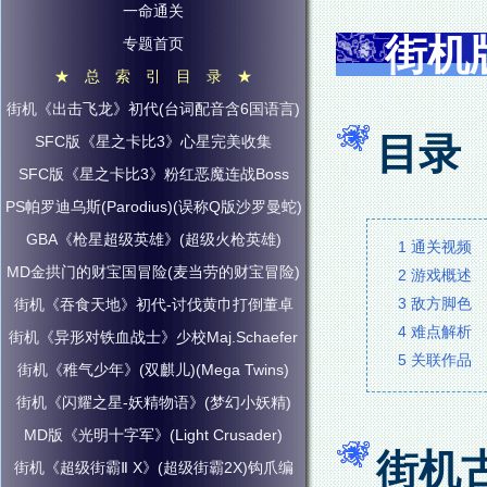
一命通关
街机版
专题首页
★ 总 索 引 目 录 ★
街机《出击飞龙》初代(台词配音含6国语言)
目录
SFC版《星之卡比3》心星完美收集
SFC版《星之卡比3》粉红恶魔连战Boss
PS帕罗迪乌斯(Parodius)(误称Q版沙罗曼蛇)
GBA《枪星超级英雄》(超级火枪英雄)
1 通关视频
MD金拱门的财宝国冒险(麦当劳的财宝冒险)
2 游戏概述
3 敌方脚色
街机《吞食天地》初代-讨伐黄巾打倒董卓
4 难点解析
街机《异形对铁血战士》少校Maj.Schaefer
5 关联作品
街机《稚气少年》(双麒儿)(Mega Twins)
街机《闪耀之星-妖精物语》(梦幻小妖精)
MD版《光明十字军》(Light Crusader)
街机古
街机《超级街霸Ⅱ X》(超级街霸2X)钩爪编