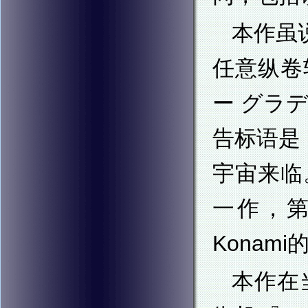
本作虽
任意纵卷
ー グラディ
告标语是「
宇宙来临
一作，
Konam
本作在