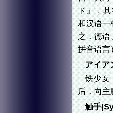
ド』，其
和汉语一
之，德语
拼音语言
アイアン
铁少女
后，向主
触手(Sy