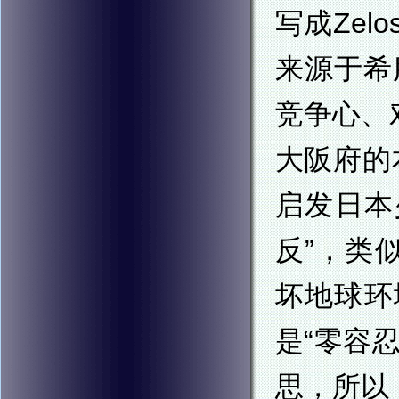
写成Ze
来源于希
竞争心、
大阪府的本
启发日本
反”，类
坏地球环
是“零容
思，所以『