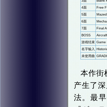
3面
Blank 
4面
Free F
5面
Mazed
6面
Mechan
7面
Final A
BOSS
Aircraf
游戏结束
Game 
名字输入
Histori
未使用曲
GRADI
本作街
产生了深
法。最早