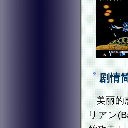
剧情
美丽的
リアン(B