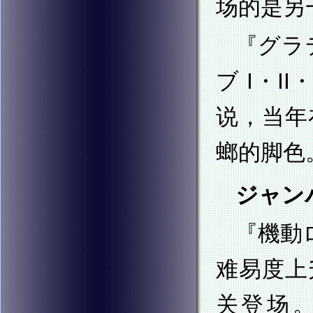
场的是另一
『グラ
ブ I・II
说，当年
螂的脚色
ジャンパ
『機動
难易度上
关登场