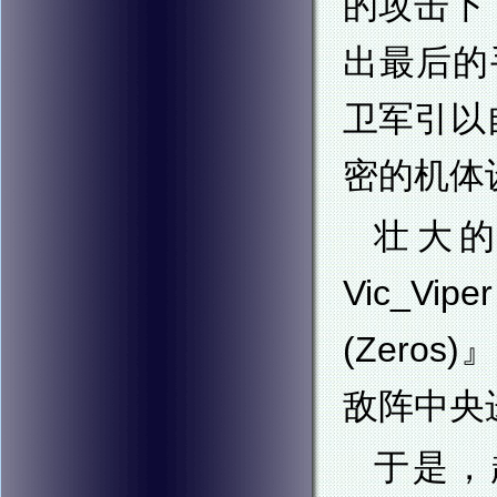
的攻击下
出最后的
卫军引以自
密的机体
壮大的
Vic_V
(Zer
敌阵中央
于是，