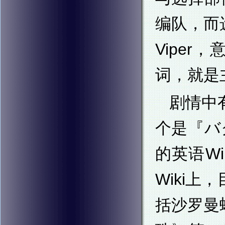
编队，而
Viper
词，就是
剧情中
个是『バク
的英语Wi
Wiki
括沙罗曼