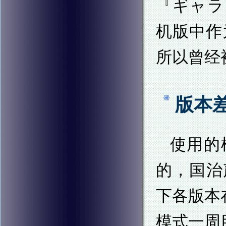
『ギャラ
机版中作
所以曾经被
版本
使用的模
的，国治声
下各版本
模式一周