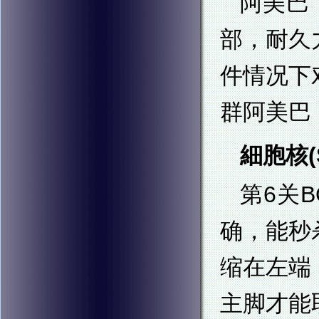
阿美巴
部，耐久
件情况下
群阿美巴
細胞核(S
第6关
确，能秒
缩在左端
主脚才能