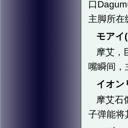
口Dag
主脚所在
モアイ(M
摩艾，
嘴瞬间，
イオンリン
摩艾石
子弹能将