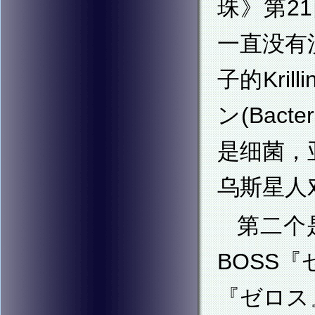
珠》第2
一直没有
子的Kri
ン(Bact
是细菌，
乌斯星人
第二个
BOSS
『ゼロス