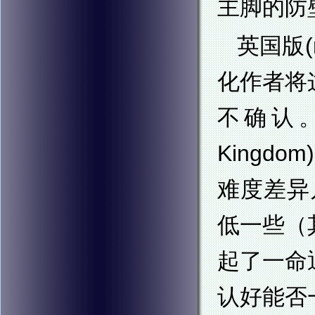
主脚的防
英国版(n
化作者将
不确认。
King
难度差异
低一些（
起了一命
认好能否