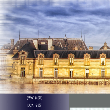
[天幻首页]
[天幻专题]