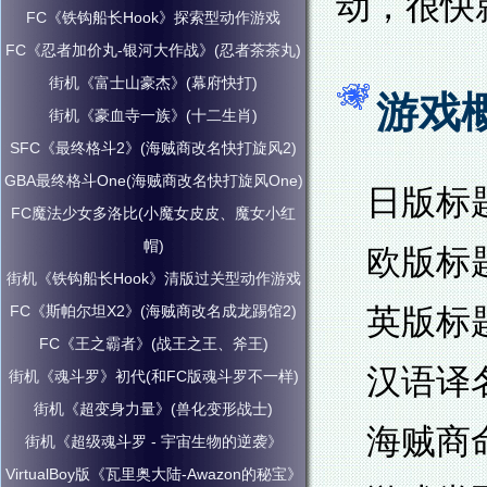
动，很快
FC《铁钩船长Hook》探索型动作游戏
FC《忍者加价丸-银河大作战》(忍者茶茶丸)
街机《富士山豪杰》(幕府快打)
游戏
街机《豪血寺一族》(十二生肖)
SFC《最终格斗2》(海贼商改名快打旋风2)
GBA最终格斗One(海贼商改名快打旋风One)
日版标题
FC魔法少女多洛比(小魔女皮皮、魔女小红
帽)
欧版标题
街机《铁钩船长Hook》清版过关型动作游戏
FC《斯帕尔坦X2》(海贼商改名成龙踢馆2)
英版标题
FC《王之霸者》(战王之王、斧王)
汉语译
街机《魂斗罗》初代(和FC版魂斗罗不一样)
街机《超变身力量》(兽化变形战士)
海贼商
街机《超级魂斗罗 - 宇宙生物的逆袭》
VirtualBoy版《瓦里奥大陆-Awazon的秘宝》