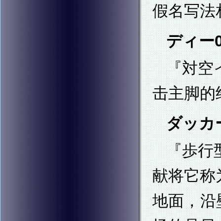
假名写法
ディー01
『対空
击主脚的
ダッカー(
『歩行
献将它称
地面，沿