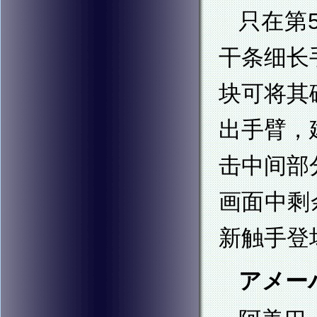
只在第
干条细长
块可将其
出手臂，
击中间部
画面中剩
新触手登
アメーバ