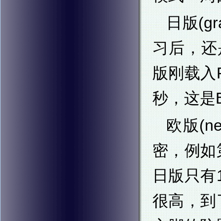
日版(g
习后，还
版刚载入
秒，这是B
欧版(n
密，例如
日版只有
很高，到