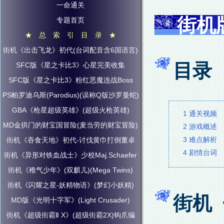
一命通关
街机
专题首页
★ 总 索 引 目 录 ★
街机《出击飞龙》初代(台词配音含6国语言)
目录
SFC版《星之卡比3》心星完美收集
SFC版《星之卡比3》粉红恶魔连战Boss
PS帕罗迪乌斯(Parodius)(误称Q版沙罗曼蛇)
GBA《枪星超级英雄》(超级火枪英雄)
1 通关视频
MD金拱门的财宝国冒险(麦当劳的财宝冒险)
2 游戏概述
3 难点解析
街机《吞食天地》初代-讨伐黄巾打倒董卓
4 剧情台词
街机《异形对铁血战士》少校Maj.Schaefer
街机《稚气少年》(双麒儿)(Mega Twins)
街机《闪耀之星-妖精物语》(梦幻小妖精)
街机
MD版《光明十字军》(Light Crusader)
街机《超级街霸Ⅱ X》(超级街霸2X)钩爪编