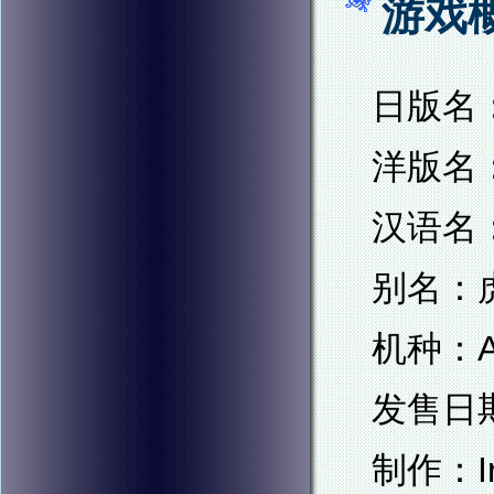
游戏
日版名：
洋版名：
汉语名
别名：
机种：AC
发售日期
制作：I