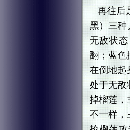
再往后
黑）三种
无敌状态
翻；蓝色
在倒地起
处于无敌
掉榴莲，
不一样，
抡榴莲攻