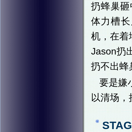
扔蜂巢砸
体力槽长
机，在着
Jaso
扔不出蜂
要是嫌
以清场，
STAG