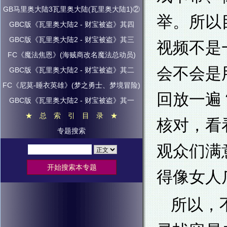
GB马里奥大陆3瓦里奥大陆(瓦里奥大陆1)②
举。所以
GBC版《瓦里奥大陆2 - 财宝被盗》其四
GBC版《瓦里奥大陆2 - 财宝被盗》其三
视频不是
FC《魔法焦恩》(海贼商改名魔法总动员)
会不会是
GBC版《瓦里奥大陆2 - 财宝被盗》其二
FC《尼莫-睡衣英雄》(梦之勇士、梦境冒险)
回放一遍
GBC版《瓦里奥大陆2 - 财宝被盗》其一
★ 总 索 引 目 录 ★
核对，看
专题搜索
观众们满
得像女人
所以，