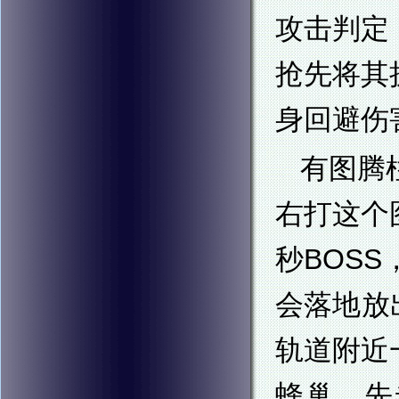
攻击判定
抢先将其
身回避伤
有图腾
右打这个
秒BOS
会落地放
轨道附近
蜂巢，先