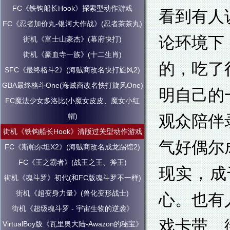
FC《铁钩船长Hook》探索型动作游戏
看到有人
FC《忍者加价丸-银河大作战》(忍者茶茶丸)
论环境下
街机《富士山豪杰》(幕府快打)
街机《豪血寺一族》(十二生肖)
的，吃了
SFC《最终格斗2》(海贼商改名快打旋风2)
GBA最终格斗One(海贼商改名快打旋风One)
明自己的
FC魔法少女多洛比(小魔女皮皮、魔女小红
帽)
观众陪伴
街机《铁钩船长Hook》清版过关型动作游戏
气好偶尔
FC《斯帕尔坦X2》(海贼商改名成龙踢馆2)
FC《王之霸者》(战王之王、斧王)
现实，成
街机《魂斗罗》初代(和FC版魂斗罗不一样)
街机《超变身力量》(兽化变形战士)
心。也有
街机《超级魂斗罗 - 宇宙生物的逆袭》
戏卡带、
VirtualBoy版《瓦里奥大陆-Awazon的秘宝》