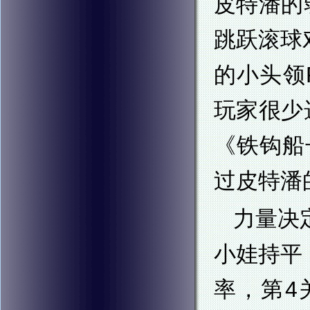
皮特潘的
跳跃滚球
的小头领
玩家很少
《铁钩船长
过皮特潘
力量决
小娃持平
率，第4