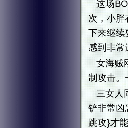
这场B
次，小胖
下来继续
感到非常
女海贼
制攻击。
三女人
铲非常凶
跳攻}才