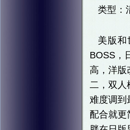
类型：
美版和
BOSS
高，洋版
二，双人
难度调到
配合就更
胖在日版