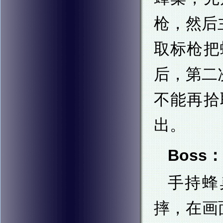
枪，然后
取标枪把
后，第二
不能再拾
出。
Boss：
手持蜂
摔，在画