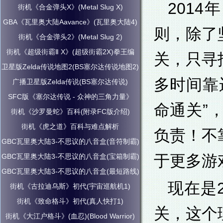
201
街机《合金弹头X》(Metal Slug X)
GBA《瓦里奥大陆Aavance》(瓦里奥大陆4)
则，除了
街机《合金弹头2》(Metal Slug 2)
街机《超级街霸Ⅱ X》(超级街霸2X)拳王编
关，只寻
卫星版Zelda传说地图2(BS塞尔达传说地图2)
多时间靠
广播卫星版Zelda传说(BS塞尔达传说)
SFC版《塞尔达传说 - 众神的三角力量》
命通关”
街机《沙罗曼蛇》百科(附录FC版介绍)
街机《虎之道》百科与难点解析
负责！不
GBC瓦里奥大陆3-不思议的八音盒(音符制霸)
于更多游
GBC瓦里奥大陆3-不思议的八音盒(宝箱制霸)
GBC瓦里奥大陆3-不思议的八音盒(最短路线)
现在是
街机《古拉迪乌斯》初代(宇宙巡航机1)
街机《致命格斗》初代(真人快打1)
关，这个
街机《大江户格斗》(血忍)(Blood Warrior)