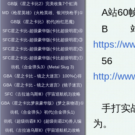
GB版《星之卡比2》完美收集7个虹滴
A站60
MD《枪星英雄》(火枪英雄、银河快枪手)①
GB版《星之卡比》初代(粉红恶魔)
B
SFC星之卡比-超级豪华版(卡比超级明星)④
SFC星之卡比-超级豪华版(卡比超级明星)③
https://w
SFC星之卡比-超级豪华版(卡比超级明星)②
SFC星之卡比-超级豪华版(卡比超级明星)①
街机《合金弹头3》(Metal Slug 3)
http://w
GBA《星之卡比 - 镜之大迷宫》100%心得
GBA《星之卡比 - 镜之大迷宫》(镜子迷宫)
SFC《古拉迪乌斯Ⅲ》(宇宙巡航机3)攻略
GBA《星之卡比梦泉豪华版》(梦之泉物语)①
手打实
街机《合金弹头》初代(合金弹头1)
为。
街机《超级街霸Ⅱ X》(超级街霸2X)兽人编
街机《古拉迪乌斯Ⅱ》(宇宙巡航机2)攻略