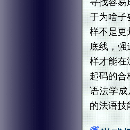
寻找容易
于为啥子
样不是更
底线，强
样才能在
起码的合
语法学成
的法语技