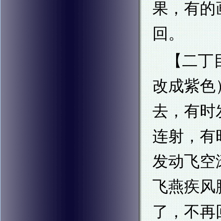
果，有的
回。
【二丁
改成紫色
去，有时
连射，有
发动飞空
飞燕疾风
了，不再