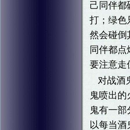
己同伴都
打；绿色
然会碰倒
同伴都点
要注意走
对战酒
鬼喷出的
鬼有一部
以每当酒