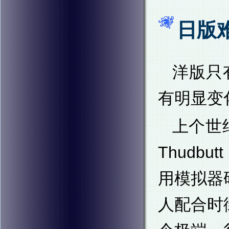
日版
洋版只
有明显变
上个世
Thud
用模拟器
人配合时