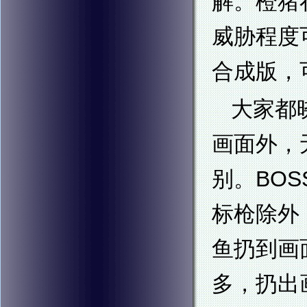
解。橙猪
威胁程度
合成版，
大家都
画面外，
别。BO
标枪除外
鱼扔到画
多，扔出