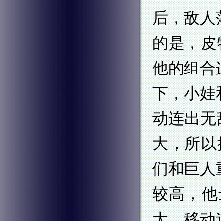
后，敌人
的是，皮
他的组合
下，小娃
动连出无
大，所以
们和巨人
较高，他
大，移动