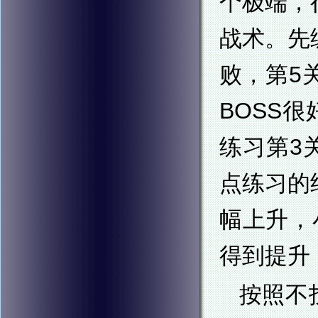
个极端，
战术。先
败，第5
BOSS
练习第3
点练习的
幅上升，
得到提升
按照不