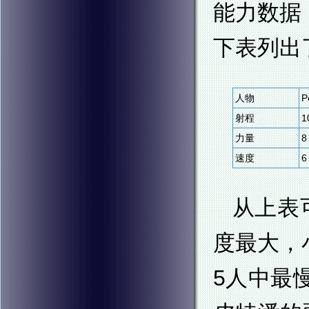
能力数据
下表列出
人物
P
射程
1
力量
8
速度
6
从上表
度最大，
5人中最