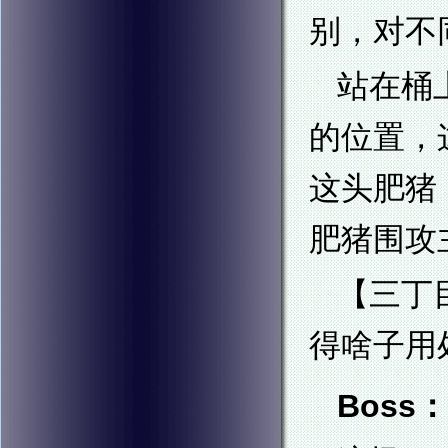
别，对不
站在桶
的位置，
这头肥猪
肥猪围攻
【三丁
得啥子用
Boss：A