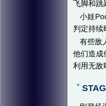
飞脚和跳跃
小娃P
判定持续
有些敌
他们造成
利用无敌
STAG