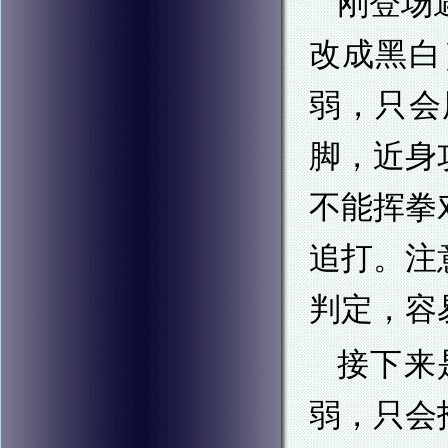
刚登场
改成黑白
弱，只会
脚，近身
不能挥拳
追打。注
判定，容
接下来
弱，只会