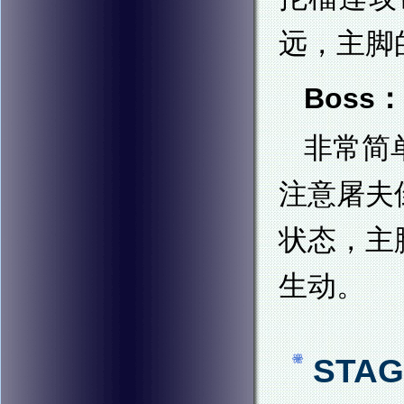
远，主脚
Boss：
非常简
注意屠夫
状态，主
生动。
STAG