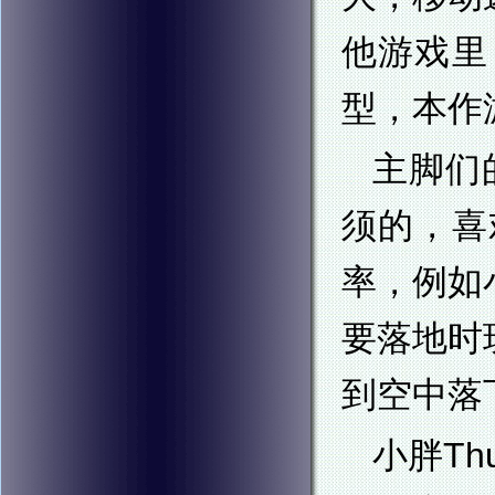
他游戏里
型，本作
主脚们
须的，喜
率，例如
要落地时
到空中落
小胖T