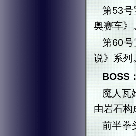
第53
奥赛车》
第60
说》系列
BOSS
魔人瓦
由岩石构
前半拳