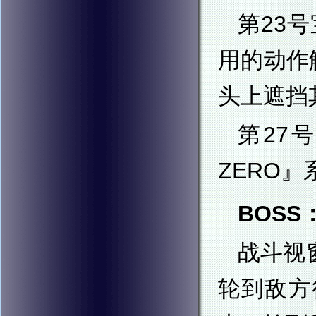
第23
用的动作
头上遮挡
第27
ZERO』
BOSS
战斗视
轮到敌方