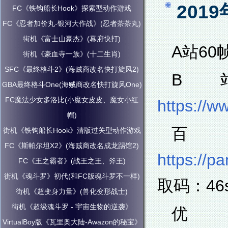
201
FC《铁钩船长Hook》探索型动作游戏
FC《忍者加价丸-银河大作战》(忍者茶茶丸)
街机《富士山豪杰》(幕府快打)
A站60
街机《豪血寺一族》(十二生肖)
SFC《最终格斗2》(海贼商改名快打旋风2)
B
GBA最终格斗One(海贼商改名快打旋风One)
FC魔法少女多洛比(小魔女皮皮、魔女小红
https://w
帽)
百
街机《铁钩船长Hook》清版过关型动作游戏
FC《斯帕尔坦X2》(海贼商改名成龙踢馆2)
https://
FC《王之霸者》(战王之王、斧王)
街机《魂斗罗》初代(和FC版魂斗罗不一样)
取码：46
街机《超变身力量》(兽化变形战士)
街机《超级魂斗罗 - 宇宙生物的逆袭》
VirtualBoy版《瓦里奥大陆-Awazon的秘宝》