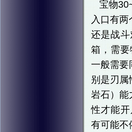
宝物3
入口有两
还是战斗
箱，需要
一般需要
别是刃属
岩石）能
性才能开
有可能不