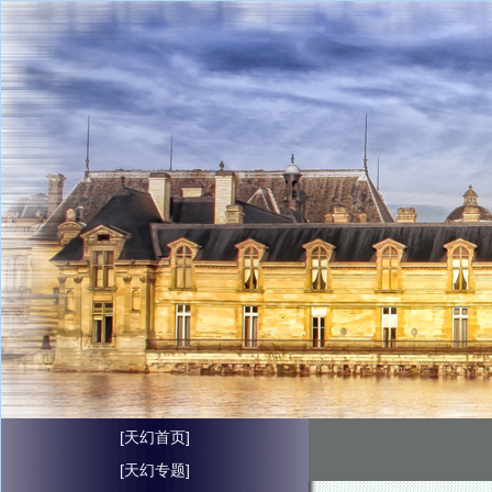
[天幻首页]
[天幻专题]