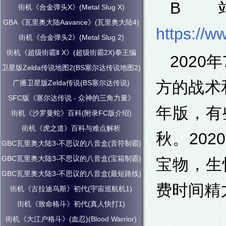
B
街机《合金弹头X》(Metal Slug X)
GBA《瓦里奥大陆Aavance》(瓦里奥大陆4)
https://w
街机《合金弹头2》(Metal Slug 2)
街机《超级街霸Ⅱ X》(超级街霸2X)拳王编
2020
卫星版Zelda传说地图2(BS塞尔达传说地图2)
方的战术和
广播卫星版Zelda传说(BS塞尔达传说)
SFC版《塞尔达传说 - 众神的三角力量》
年版，有
街机《沙罗曼蛇》百科(附录FC版介绍)
街机《虎之道》百科与难点解析
秋。20
GBC瓦里奥大陆3-不思议的八音盒(音符制霸)
GBC瓦里奥大陆3-不思议的八音盒(宝箱制霸)
宝物，生
GBC瓦里奥大陆3-不思议的八音盒(最短路线)
费时间精
街机《古拉迪乌斯》初代(宇宙巡航机1)
街机《致命格斗》初代(真人快打1)
街机《大江户格斗》(血忍)(Blood Warrior)