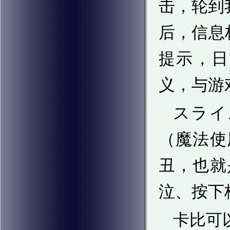
击，轮到
后，信息
提示，日
义，与游
スライ
（魔法使
丑，也就
泣、按下
卡比可