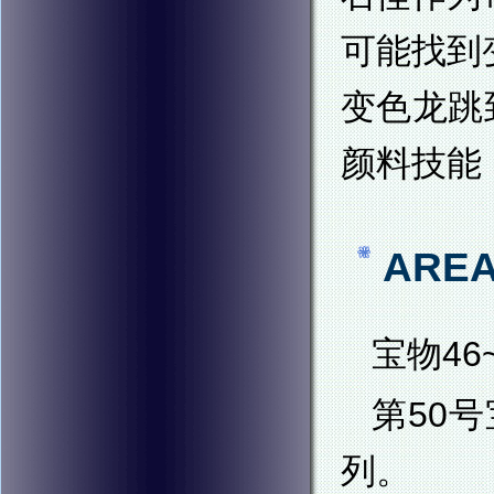
可能找到
变色龙跳
颜料技能
ARE
宝物4
第50
列。