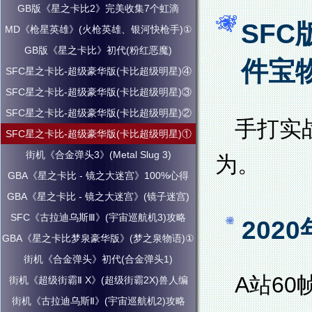
GB版《星之卡比2》完美收集7个虹滴
SFC
MD《枪星英雄》(火枪英雄、银河快枪手)①
GB版《星之卡比》初代(粉红恶魔)
件宝
SFC星之卡比-超级豪华版(卡比超级明星)④
SFC星之卡比-超级豪华版(卡比超级明星)③
SFC星之卡比-超级豪华版(卡比超级明星)②
手打实
SFC星之卡比-超级豪华版(卡比超级明星)①
街机《合金弹头3》(Metal Slug 3)
为。
GBA《星之卡比 - 镜之大迷宫》100%心得
GBA《星之卡比 - 镜之大迷宫》(镜子迷宫)
SFC《古拉迪乌斯Ⅲ》(宇宙巡航机3)攻略
202
GBA《星之卡比梦泉豪华版》(梦之泉物语)①
街机《合金弹头》初代(合金弹头1)
A站60
街机《超级街霸Ⅱ X》(超级街霸2X)兽人编
街机《古拉迪乌斯Ⅱ》(宇宙巡航机2)攻略