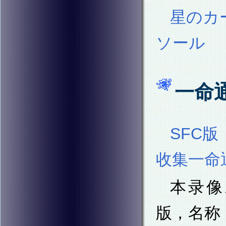
星のカー
ソール
一命
SFC
收集一命
本录像对
版，名称「Ho