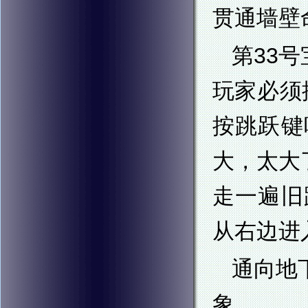
贯通墙壁
第33
玩家必须
按跳跃键
大，太大
走一遍旧
从右边进
通向地
象。