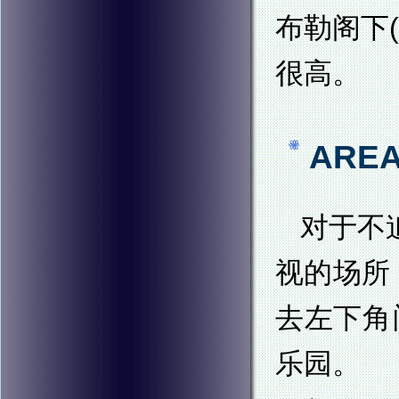
布勒阁下(
很高。
ARE
对于不
视的场所
去左下角
乐园。