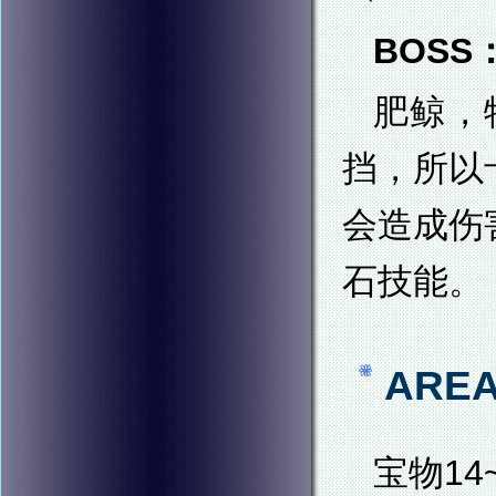
BOSS
肥鲸，
挡，所以
会造成伤
石技能。
ARE
宝物1