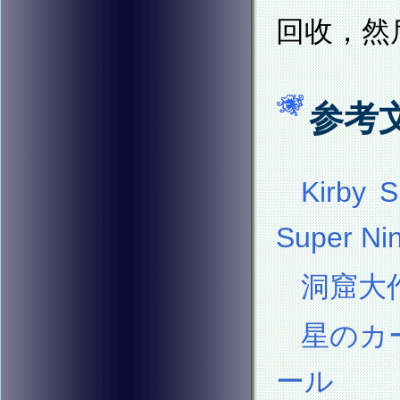
回收，然
参考
Kirby S
Super Ni
洞窟大作戦
星のカ
ール