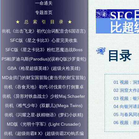
一命通关
SF
专题首页
★ 总 索 引 目 录 ★
比超
街机《出击飞龙》初代(台词配音含6国语言)
SFC版《星之卡比3》心星完美收集
SFC版《星之卡比3》粉红恶魔连战Boss
目录
PS帕罗迪乌斯(Parodius)(误称Q版沙罗曼蛇)
GBA《枪星超级英雄》(超级火枪英雄)
MD金拱门的财宝国冒险(麦当劳的财宝冒险)
01 视频：
街机《吞食天地》初代-讨伐黄巾打倒董卓
02 洞窟大
街机《异形对铁血战士》少校Maj.Schaefer
03 视频：银
街机《稚气少年》(双麒儿)(Mega Twins)
04 向银河
05 与春风
街机《闪耀之星-妖精物语》(梦幻小妖精)
06 视频：赛
MD版《光明十字军》(Light Crusader)
街机《超级街霸Ⅱ X》(超级街霸2X)钩爪编