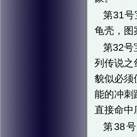
第31
龟壳，图
第32号
列传说之
貌似必须
能的冲刺
直接命中
第38