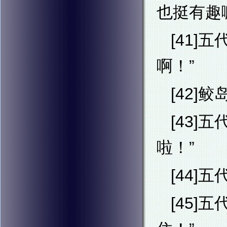
也挺有趣
[41
啊！”
[42]
[43
啦！”
[44]
[45