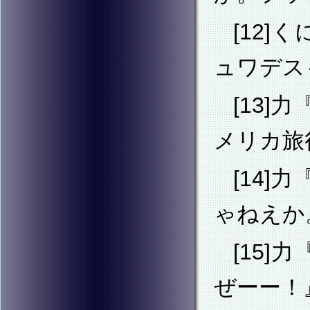
[12
ュワデス
[13
メリカ旅
[14
ゃねえか
[15
ぜーー！