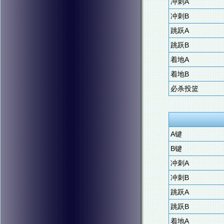
冲刺A
冲刺B
跳跃A
跳跃B
着地A
着地B
必杀投篮
A键
B键
冲刺A
冲刺B
跳跃A
跳跃B
着地A