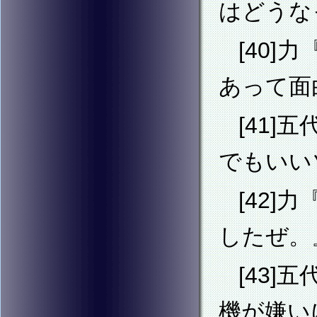
はどうな
[40
あって面
[41
でもいい
[42
したぜ。
[43
機が嫌い