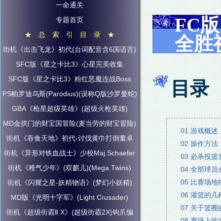
一命通关
FC
专题首页
★ 总 索 引 目 录 ★
全胜
街机《出击飞龙》初代(台词配音含6国语言)
SFC版《星之卡比3》心星完美收集
SFC版《星之卡比3》粉红恶魔连战Boss
目录
PS帕罗迪乌斯(Parodius)(误称Q版沙罗曼蛇)
GBA《枪星超级英雄》(超级火枪英雄)
MD金拱门的财宝国冒险(麦当劳的财宝冒险)
01 游戏概述
街机《吞食天地》初代-讨伐黄巾打倒董卓
02 操作方法
街机《异形对铁血战士》少校Maj.Schaefer
03 必杀投
街机《稚气少年》(双麒儿)(Mega Twins)
04 全部球员
05 比赛场地
街机《闪耀之星-妖精物语》(梦幻小妖精)
06 灌篮的
MD版《光明十字军》(Light Crusader)
07 关于篮
街机《超级街霸Ⅱ X》(超级街霸2X)钩爪编
08 赛场上