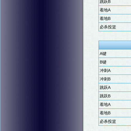
跳跃B
着地A
着地B
必杀投篮
A键
B键
冲刺A
冲刺B
跳跃A
跳跃B
着地A
着地B
必杀投篮