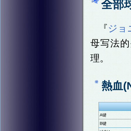
全部
『
ジョ
母写法的
理。
熱血(N
A键
B键