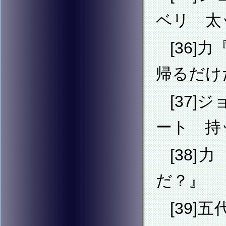
ベリ 太
[36
帰るだけ
[37
ート 持
[38
だ？』
[39