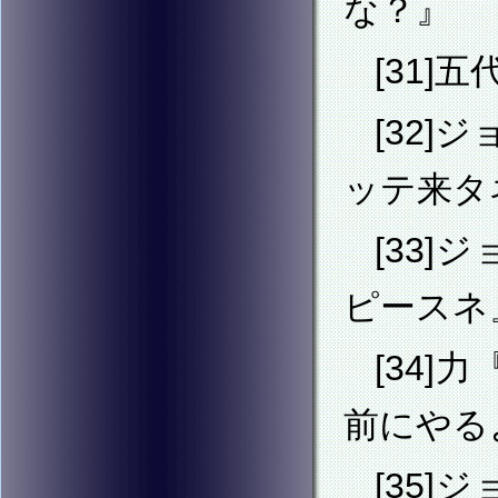
な？』
[31
[32
ッテ来タ
[33
ピースネ
[34
前にやる
[35