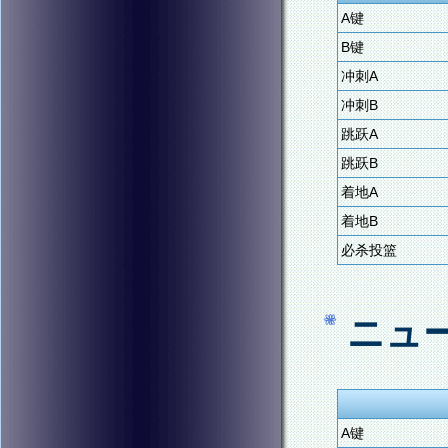
A键
B键
冲刺A
冲刺B
跳跃A
跳跃B
着地A
着地B
必杀投篮
ニュー
A键