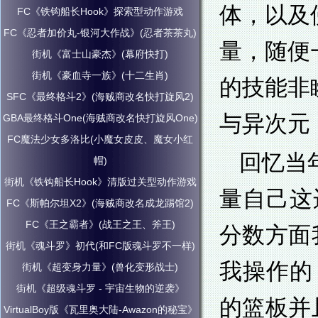
体，以及
FC《铁钩船长Hook》探索型动作游戏
FC《忍者加价丸-银河大作战》(忍者茶茶丸)
量，随便
街机《富士山豪杰》(幕府快打)
街机《豪血寺一族》(十二生肖)
的技能非
SFC《最终格斗2》(海贼商改名快打旋风2)
与异次元
GBA最终格斗One(海贼商改名快打旋风One)
FC魔法少女多洛比(小魔女皮皮、魔女小红
回忆当
帽)
街机《铁钩船长Hook》清版过关型动作游戏
量自己这
FC《斯帕尔坦X2》(海贼商改名成龙踢馆2)
FC《王之霸者》(战王之王、斧王)
分数方面
街机《魂斗罗》初代(和FC版魂斗罗不一样)
我操作的
街机《超变身力量》(兽化变形战士)
街机《超级魂斗罗 - 宇宙生物的逆袭》
的篮板并
VirtualBoy版《瓦里奥大陆-Awazon的秘宝》