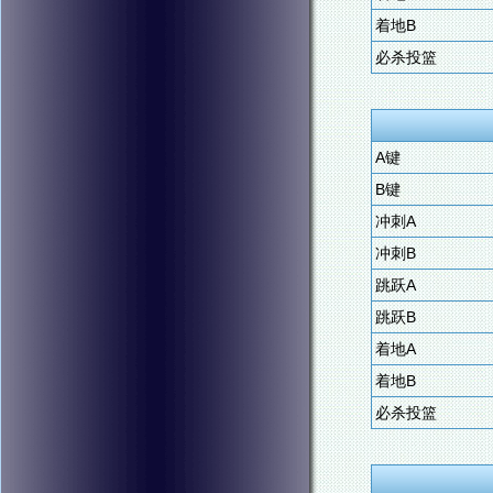
着地B
必杀投篮
A键
B键
冲刺A
冲刺B
跳跃A
跳跃B
着地A
着地B
必杀投篮