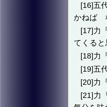
[16
かねば 
[17
てくると
[18]
[19
[20
[21