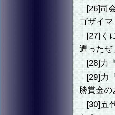
[26
ゴザイマ
[27
遭ったぜ
[28
[29
勝賞金の
[30