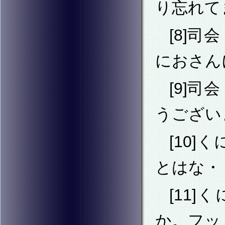
り忘れて
[8]
におさん
[9]
うござい
[10
とはな・
[11
か。フッ