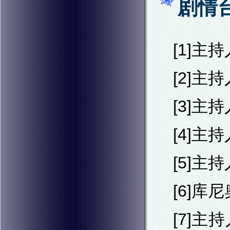
剧情
[1]主
[2]
[3]主
[4]主
[5]主
[6]库
[7]