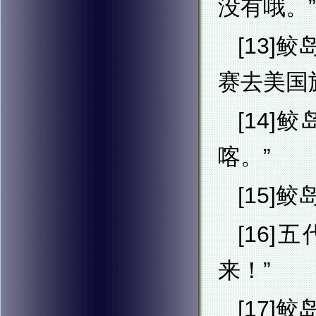
没有哦。”
[13
赛去美国
[14
喀。”
[15
[16
来！”
[17