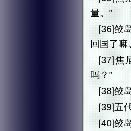
量。”
[36
回国了嘛
[37
吗？”
[38]
[39
[40