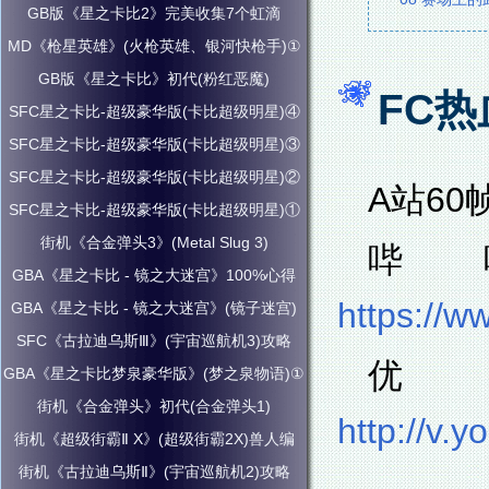
GB版《星之卡比2》完美收集7个虹滴
MD《枪星英雄》(火枪英雄、银河快枪手)①
GB版《星之卡比》初代(粉红恶魔)
FC
SFC星之卡比-超级豪华版(卡比超级明星)④
SFC星之卡比-超级豪华版(卡比超级明星)③
SFC星之卡比-超级豪华版(卡比超级明星)②
A站60
SFC星之卡比-超级豪华版(卡比超级明星)①
街机《合金弹头3》(Metal Slug 3)
哔
GBA《星之卡比 - 镜之大迷宫》100%心得
https://w
GBA《星之卡比 - 镜之大迷宫》(镜子迷宫)
SFC《古拉迪乌斯Ⅲ》(宇宙巡航机3)攻略
GBA《星之卡比梦泉豪华版》(梦之泉物语)①
街机《合金弹头》初代(合金弹头1)
http://v
街机《超级街霸Ⅱ X》(超级街霸2X)兽人编
街机《古拉迪乌斯Ⅱ》(宇宙巡航机2)攻略