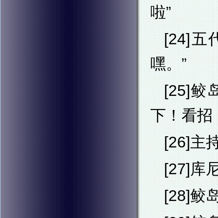
啦”
[24
嘿。”
[25
下！看招
[26]
[27
[28]