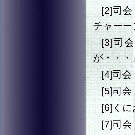
[2]
チャーー
[3]
が・・・
[4]
[5]
[6]
[7]