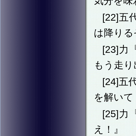
気分を味
[22
は降りる
[23
もう走り
[24
を解いて
[25
え！』