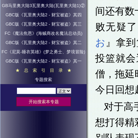
GB马里奥大陆3瓦里奥大陆(瓦里奥大陆1)②
间还有数
GBC版《瓦里奥大陆2 - 财宝被盗》其四
败无疑了
GBC版《瓦里奥大陆2 - 财宝被盗》其三
FC《魔法焦恩》(海贼商改名魔法总动员)
お
』拿到
GBC版《瓦里奥大陆2 - 财宝被盗》其二
FC《尼莫-睡衣英雄》(梦之勇士、梦境冒险)
投篮就会
GBC版《瓦里奥大陆2 - 财宝被盗》其一
★ 总 索 引 目 录 ★
僧，拖延
专题搜索
今日回想
对于高
想打得精