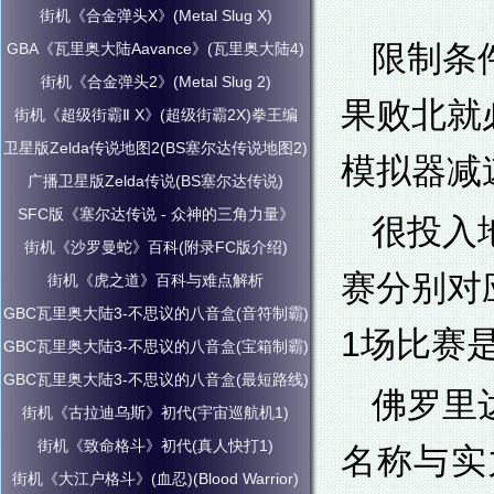
街机《合金弹头X》(Metal Slug X)
限制条
GBA《瓦里奥大陆Aavance》(瓦里奥大陆4)
街机《合金弹头2》(Metal Slug 2)
果败北就
街机《超级街霸Ⅱ X》(超级街霸2X)拳王编
卫星版Zelda传说地图2(BS塞尔达传说地图2)
模拟器减
广播卫星版Zelda传说(BS塞尔达传说)
SFC版《塞尔达传说 - 众神的三角力量》
很投入
街机《沙罗曼蛇》百科(附录FC版介绍)
赛分别对
街机《虎之道》百科与难点解析
GBC瓦里奥大陆3-不思议的八音盒(音符制霸)
1场比赛
GBC瓦里奥大陆3-不思议的八音盒(宝箱制霸)
GBC瓦里奥大陆3-不思议的八音盒(最短路线)
佛罗里
街机《古拉迪乌斯》初代(宇宙巡航机1)
街机《致命格斗》初代(真人快打1)
名称与实
街机《大江户格斗》(血忍)(Blood Warrior)