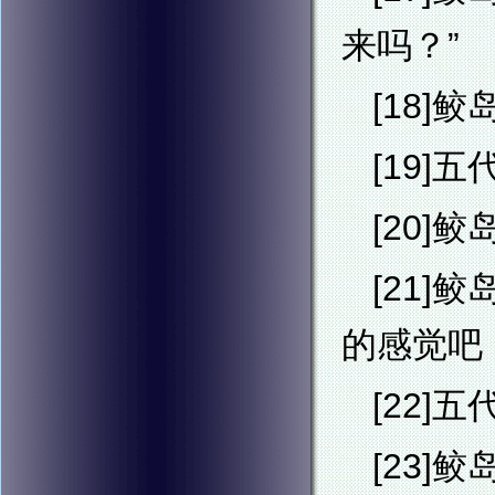
来吗？”
[18]
[19]
[20]
[21
的感觉吧
[22
[23