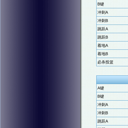
B键
冲刺A
冲刺B
跳跃A
跳跃B
着地A
着地B
必杀投篮
A键
B键
冲刺A
冲刺B
跳跃A