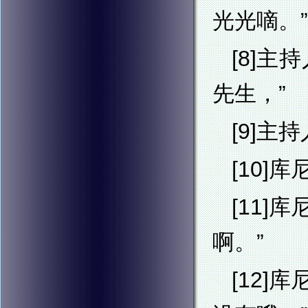
光光嘀。”
[8]
先生，”
[9]
[10
[11
啊。”
[12