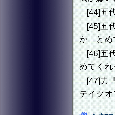
[44
[45
か とめ
[46
めてくれ
[47
テイクオ