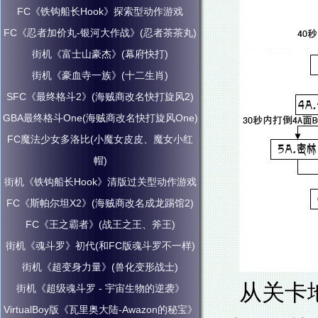
FC《铁钩船长Hook》探索型动作游戏
FC《忍者加价丸-银河大作战》(忍者茶茶丸)
街机《富士山豪杰》(幕府快打)
街机《豪血寺一族》(十二生肖)
SFC《最终格斗2》(海贼商改名快打旋风2)
GBA最终格斗One(海贼商改名快打旋风One)
FC魔法少女多洛比(小魔女皮皮、魔女小红
帽)
街机《铁钩船长Hook》清版过关型动作游戏
FC《斯帕尔坦X2》(海贼商改名成龙踢馆2)
FC《王之霸者》(战王之王、斧王)
街机《魂斗罗》初代(和FC版魂斗罗不一样)
街机《超变身力量》(兽化变形战士)
从关卡
街机《超级魂斗罗 - 宇宙生物的逆袭》
VirtualBoy版《瓦里奥大陆-Awazon的秘宝》