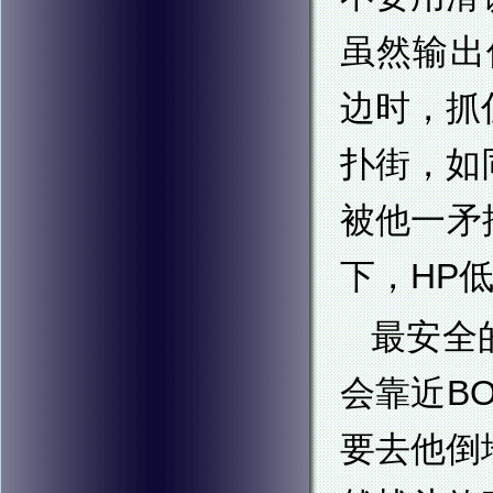
虽然输出伤
边时，抓
扑街，如
被他一矛
下，HP
最安全
会靠近B
要去他倒