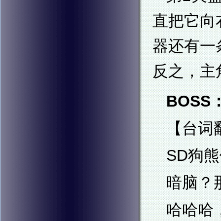
直把它向
器还有一
反之，主
BOSS：
【台词
SD狗熊
暗脑？
哈哈哈