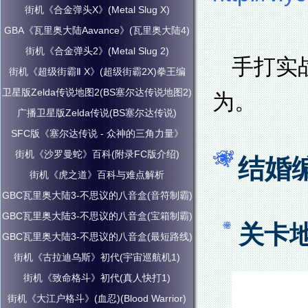
街机《合金弹头X》(Metal Slug X)
GBA《瓦里奥大陆Aavance》(瓦里奥大陆4)
街机《合金弹头2》(Metal Slug 2)
手打实
街机《超级街霸Ⅱ X》(超级街霸2X)拳王编
卫星版Zelda传说地图2(BS塞尔达传说地图2)
为。
广播卫星版Zelda传说(BS塞尔达传说)
SFC版《塞尔达传说 - 众神的三角力量》
街机《沙罗曼蛇》百科(附录FC版介绍)
结婚
街机《虎之道》百科与难点解析
GBC瓦里奥大陆3-不思议的八音盒(音符制霸)
GBC瓦里奥大陆3-不思议的八音盒(宝箱制霸)
关卡
GBC瓦里奥大陆3-不思议的八音盒(最短路线)
街机《古拉迪乌斯》初代(宇宙巡航机1)
街机《致命格斗》初代(真人快打1)
街机《大江户格斗》(血忍)(Blood Warrior)