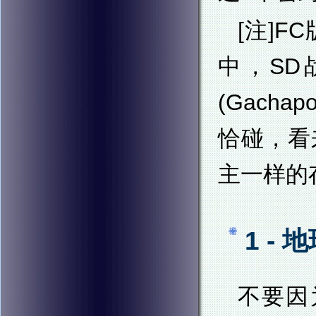
[注]FC
中，S
(Gach
恰碰，看
主一样的
1 - 
不要因