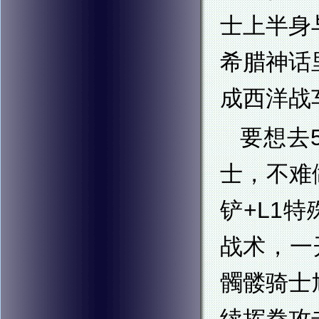
士上半身
希腊神话
成西洋战车
要想去
士，不难
铲+L1
战术，一
髑髅骑士
续挥拳攻