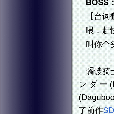
BOSS：
【台词
喂，赶
叫你个
髑髅骑
ンダー(B
(Dagu
了前作
S