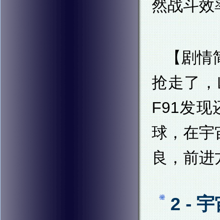
然战斗效
【剧情
抢走了，
F91发
球，在宇
良，前进
2 - 