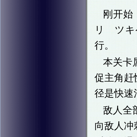
刚开始
リ ツキ
行。
本关卡
促主角赶
径是快速
敌人全
向敌人冲