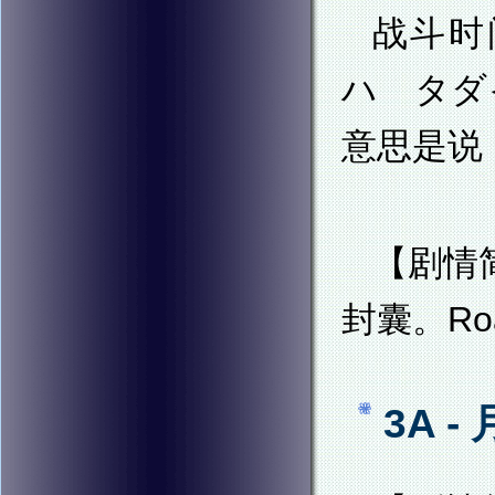
战斗时
ハ タダ
意思是说
【剧情
封囊。R
3A -