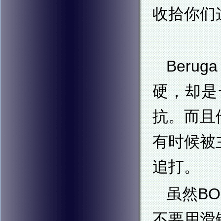
收拾你们
Beru
硬，却是
抗。而且
有时候被
追打。
虽然B
不要用滑