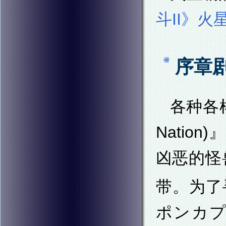
斗II》
序章
各种各
Nati
凶恶的怪
带。为了
ポンカプセ