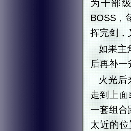
为干部
BOSS
挥完剑，
如果主
后再补一
火光后
走到上面
一套组合
太近的位