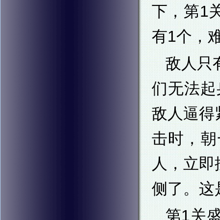
下，第1
有1个，
敌人只
们无法起
敌人逼得
击时，朝
人，立即
侧了。这
第1关