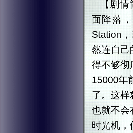
【剧情
面降落，
Stat
然连自己
得不够彻
1500
了。这样
也就不会
时光机，