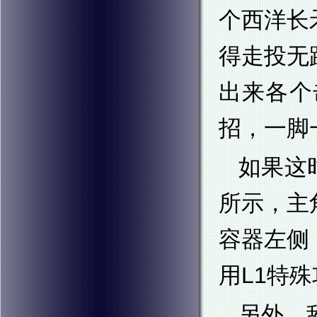
个西洋长
得走投无
出来各个
招，一脚
如果这
所示，主
容器左侧
用L1特
另外，