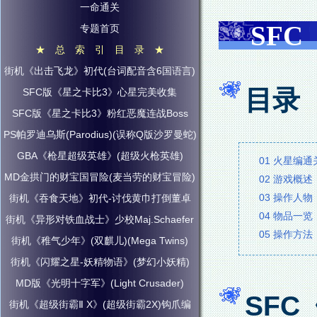
一命通关
SF
专题首页
★ 总 索 引 目 录 ★
街机《出击飞龙》初代(台词配音含6国语言)
目录
SFC版《星之卡比3》心星完美收集
SFC版《星之卡比3》粉红恶魔连战Boss
PS帕罗迪乌斯(Parodius)(误称Q版沙罗曼蛇)
GBA《枪星超级英雄》(超级火枪英雄)
01 火星编
MD金拱门的财宝国冒险(麦当劳的财宝冒险)
02 游戏概述
03 操作人物
街机《吞食天地》初代-讨伐黄巾打倒董卓
04 物品一览
街机《异形对铁血战士》少校Maj.Schaefer
05 操作方法
街机《稚气少年》(双麒儿)(Mega Twins)
街机《闪耀之星-妖精物语》(梦幻小妖精)
MD版《光明十字军》(Light Crusader)
SF
街机《超级街霸Ⅱ X》(超级街霸2X)钩爪编