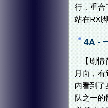
行，重合
站在RX
4A 
【剧情
月面，看
内看到了
队之一的