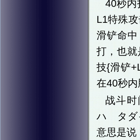
40秒
L1特殊
滑铲命中
打，也就
技{滑铲
在40秒
战斗时
ハ タダ
意思是说