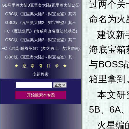
过两个关
GB马里奥大陆3瓦里奥大陆(瓦里奥大陆1)②
GBC版《瓦里奥大陆2 - 财宝被盗》其四
命名为火
GBC版《瓦里奥大陆2 - 财宝被盗》其三
FC《魔法焦恩》(海贼商改名魔法总动员)
建议新
GBC版《瓦里奥大陆2 - 财宝被盗》其二
海底宝箱
FC《尼莫-睡衣英雄》(梦之勇士、梦境冒险)
GBC版《瓦里奥大陆2 - 财宝被盗》其一
与BOS
★ 总 索 引 目 录 ★
专题搜索
箱里拿到
本文研
5B、6
火星编