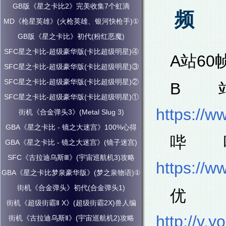
GB版《星之卡比2》完美收集7个虹滴
频
MD《枪星英雄》(火枪英雄、银河快枪手)①
GB版《星之卡比》初代(粉红恶魔)
SFC星之卡比-超级豪华版(卡比超级明星)④
A站60
SFC星之卡比-超级豪华版(卡比超级明星)③
SFC星之卡比-超级豪华版(卡比超级明星)②
B
SFC星之卡比-超级豪华版(卡比超级明星)①
https://w
街机《合金弹头3》(Metal Slug 3)
GBA《星之卡比 - 镜之大迷宫》100%心得
哔
GBA《星之卡比 - 镜之大迷宫》(镜子迷宫)
SFC《古拉迪乌斯Ⅲ》(宇宙巡航机3)攻略
https://w
GBA《星之卡比梦泉豪华版》(梦之泉物语)①
街机《合金弹头》初代(合金弹头1)
街机《超级街霸Ⅱ X》(超级街霸2X)兽人编
http://v
街机《古拉迪乌斯Ⅱ》(宇宙巡航机2)攻略