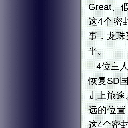
Great
这4个密
事，龙珠
平。
4位主
恢复SD
走上旅途
远的位置，
这4个密