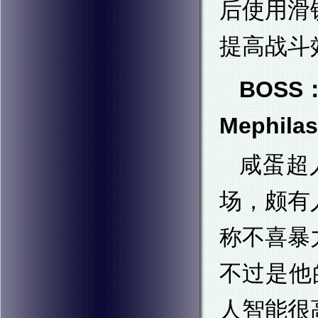
后使用滑
提高战斗
BOSS
Mephilas
咸蛋超
场，颇有
称不喜暴
不过是他的
人智能很