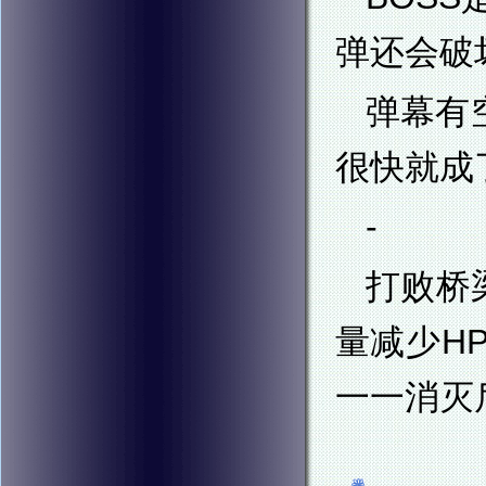
弹还会破
弹幕有
很快就成
-
打败桥
量减少H
一一消灭