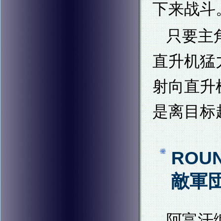
下来战斗
只要主
直升机猛
射向直升
是离目标
ROU
敵軍
阿富汗