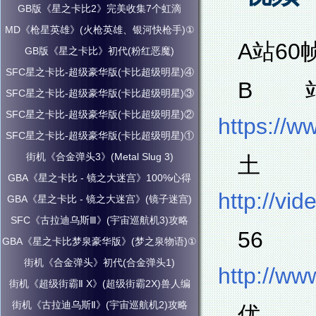
GB版《星之卡比2》完美收集7个虹滴
MD《枪星英雄》(火枪英雄、银河快枪手)①
A站60
GB版《星之卡比》初代(粉红恶魔)
SFC星之卡比-超级豪华版(卡比超级明星)④
B
SFC星之卡比-超级豪华版(卡比超级明星)③
SFC星之卡比-超级豪华版(卡比超级明星)②
https://w
SFC星之卡比-超级豪华版(卡比超级明星)①
街机《合金弹头3》(Metal Slug 3)
GBA《星之卡比 - 镜之大迷宫》100%心得
http://v
GBA《星之卡比 - 镜之大迷宫》(镜子迷宫)
SFC《古拉迪乌斯Ⅲ》(宇宙巡航机3)攻略
GBA《星之卡比梦泉豪华版》(梦之泉物语)①
街机《合金弹头》初代(合金弹头1)
http://w
街机《超级街霸Ⅱ X》(超级街霸2X)兽人编
街机《古拉迪乌斯Ⅱ》(宇宙巡航机2)攻略