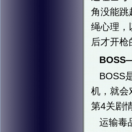
角没能跳
绳心理，
后才开枪
BOSS—
BOS
机，就会
第4关剧
运输毒