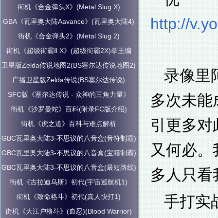
街机《合金弹头X》(Metal Slug X)
http://v
GBA《瓦里奥大陆Aavance》(瓦里奥大陆4)
街机《合金弹头2》(Metal Slug 2)
街机《超级街霸Ⅱ X》(超级街霸2X)拳王编
卫星版Zelda传说地图2(BS塞尔达传说地图2)
录像里
广播卫星版Zelda传说(BS塞尔达传说)
SFC版《塞尔达传说 - 众神的三角力量》
多次未能
街机《沙罗曼蛇》百科(附录FC版介绍)
引更多对
街机《虎之道》百科与难点解析
GBC瓦里奥大陆3-不思议的八音盒(音符制霸)
又何必。
GBC瓦里奥大陆3-不思议的八音盒(宝箱制霸)
GBC瓦里奥大陆3-不思议的八音盒(最短路线)
多人只看
街机《古拉迪乌斯》初代(宇宙巡航机1)
街机《致命格斗》初代(真人快打1)
手打实
街机《大江户格斗》(血忍)(Blood Warrior)