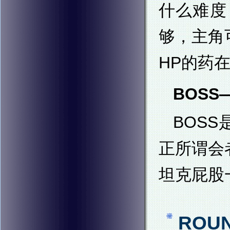
什么难度
够，主角
HP的药
BOSS—
BOS
正所谓会
坦克屁股
ROU