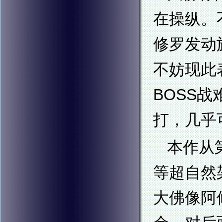
在操纵。
修罗发动
不妨现此
BOSS
打，几乎
本作从
等超自然
大佛像阿