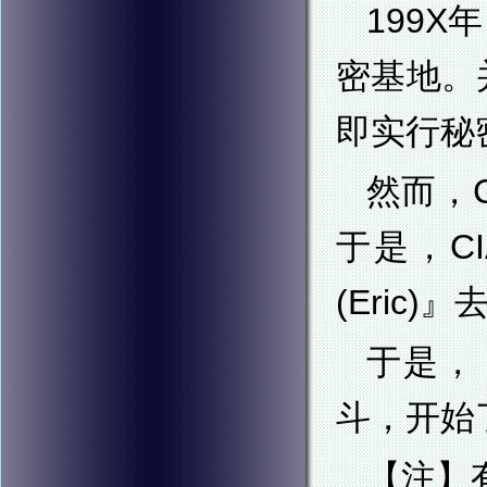
199
密基地。
即实行秘
然而，
于是，C
(Eric
于是，
斗，开始
【注】