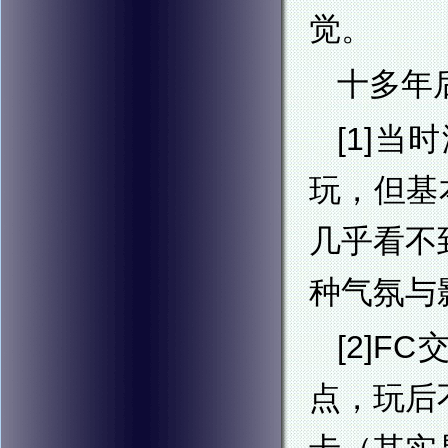
觉。
十多年
[1]
玩，但基
几乎看不
种气氛与
[2]
点，玩后