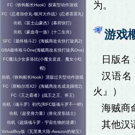
为。
FC《铁钩船长Hook》探索型动作游戏
FC《忍者加价丸-银河大作战》(忍者茶茶丸)
街机《富士山豪杰》(幕府快打)
游戏
街机《豪血寺一族》(十二生肖)
SFC《最终格斗2》(海贼商改名快打旋风2)
GBA最终格斗One(海贼商改名快打旋风One)
日版名：
FC魔法少女多洛比(小魔女皮皮、魔女小红
帽)
汉语名
街机《铁钩船长Hook》清版过关型动作游戏
FC《斯帕尔坦X2》(海贼商改名成龙踢馆2)
火』）
FC《王之霸者》(战王之王、斧王)
街机《魂斗罗》初代(和FC版魂斗罗不一样)
海贼商
街机《超变身力量》(兽化变形战士)
其他汉
街机《超级魂斗罗 - 宇宙生物的逆袭》
VirtualBoy版《瓦里奥大陆-Awazon的秘宝》