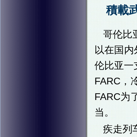
積載
哥伦比
以在国内
伦比亚一
FARC
FARC
当。
疾走列