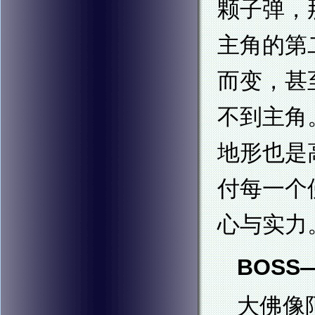
颗子弹，
主角的第
而变，甚
不到主角
地形也是
付每一个
心与实力
BOSS—
大佛像