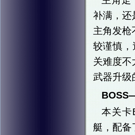
主角走
补满，还
主角发枪
较谨慎，
关难度不
武器升级
BOSS—
本关卡
艇，配备