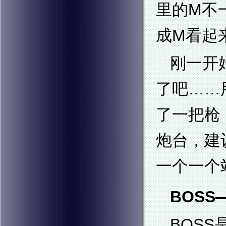
里的M不
成M看起
刚一开
了吧……
了一把枪
炮台，建
一个一个
BOSS
BOS