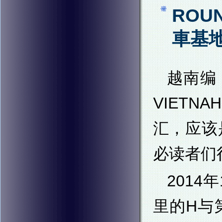
ROU
車基
越南编
VIET
汇，应该
必读者们
2014
里的H与第