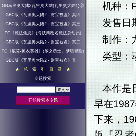
机种：F
GB马里奥大陆3瓦里奥大陆(瓦里奥大陆1)②
GBC版《瓦里奥大陆2 - 财宝被盗》其四
发售日期
GBC版《瓦里奥大陆2 - 财宝被盗》其三
FC《魔法焦恩》(海贼商改名魔法总动员)
制作：
GBC版《瓦里奥大陆2 - 财宝被盗》其二
FC《尼莫-睡衣英雄》(梦之勇士、梦境冒险)
类型：
GBC版《瓦里奥大陆2 - 财宝被盗》其一
★ 总 索 引 目 录 ★
专题搜索
本作是
早在198
下来，19
版『忍者