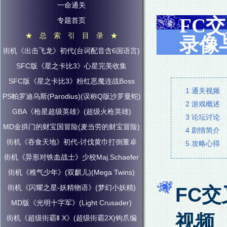
一命通关
FC交
专题首页
★ 总 索 引 目 录 ★
录像
街机《出击飞龙》初代(台词配音含6国语言)
SFC版《星之卡比3》心星完美收集
SFC版《星之卡比3》粉红恶魔连战Boss
1 通关视频
PS帕罗迪乌斯(Parodius)(误称Q版沙罗曼蛇)
2 游戏概述
GBA《枪星超级英雄》(超级火枪英雄)
3 论坛讨论
MD金拱门的财宝国冒险(麦当劳的财宝冒险)
4 剧情简介
街机《吞食天地》初代-讨伐黄巾打倒董卓
5 攻略心得
街机《异形对铁血战士》少校Maj.Schaefer
街机《稚气少年》(双麒儿)(Mega Twins)
街机《闪耀之星-妖精物语》(梦幻小妖精)
FC交
MD版《光明十字军》(Light Crusader)
视频
街机《超级街霸Ⅱ X》(超级街霸2X)钩爪编