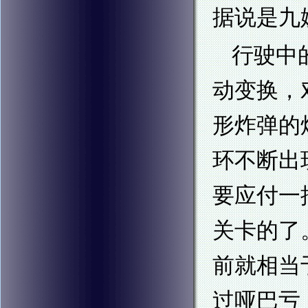
据说是九
行驶中
动变换，
形炸弹的
环不断出
要应付一
关卡的了
前就相当
过哑巴亏