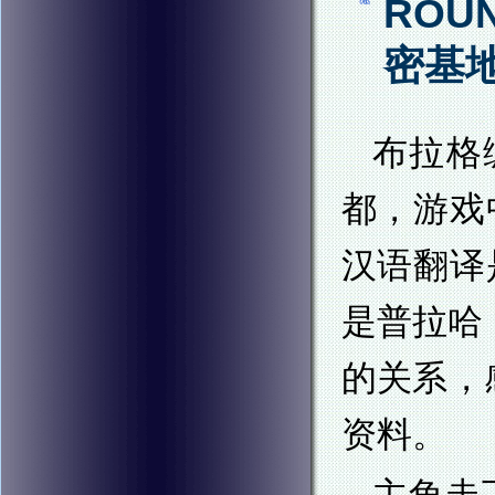
ROU
密基
布拉格
都，游戏
汉语翻译
是普拉哈
的关系，
资料。