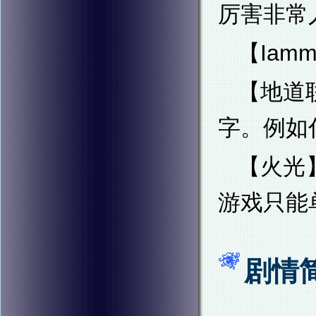
厉害非常
【Ia
【地道
字。例如
【火光
游戏只能
剧情