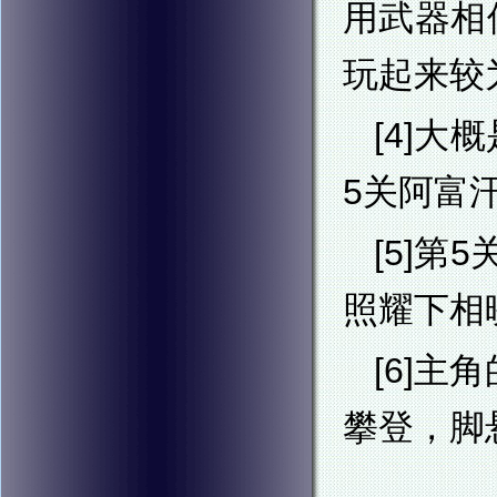
用武器相
玩起来较
[4]
5关阿富
[5]
照耀下相
[6]
攀登，脚