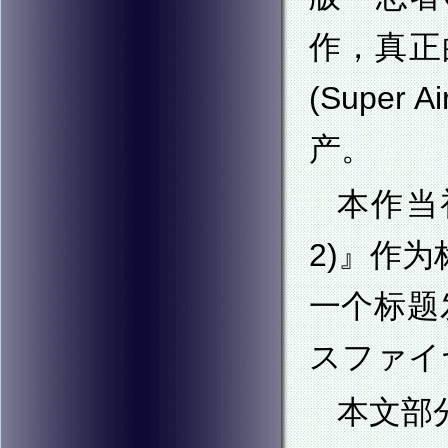
作，真正
(Supe
产。
本作当
2)』作
一个标题
スファイヤー
本文部分