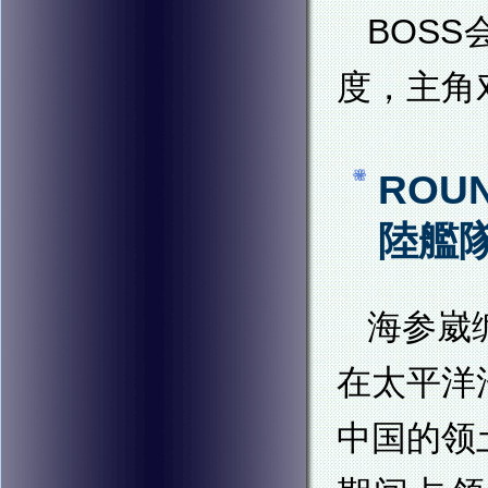
BOS
度，主角
ROU
陸艦
海参崴
在太平洋
中国的领