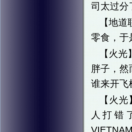
司太过分
【地道
零食，于
【火光
胖子，然
谁来开飞
【火光
人打错
VIETNA