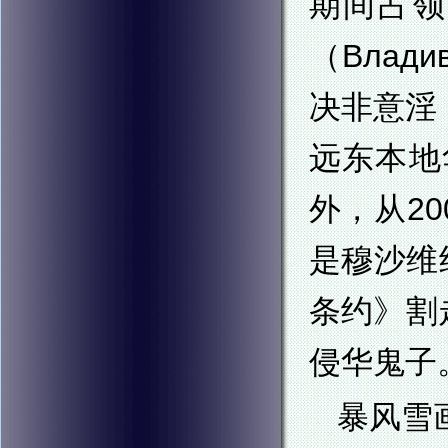
期间占领
（Вла
决非意淫
远东本地
外，从2
是穆沙维
条约》割
侵华鬼子
暴风雪