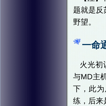
题就是反
野望。
一命
火光初
与MD主
下，此为
练，后来