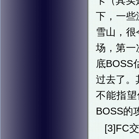
卡（其实
下，一些
雪山，很
场，第一
底BOS
过去了。
不能指望
BOSS的
[3]